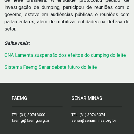
de leite brasileira. A entidade protocolou pedido de
investigação de dumping, participou de reuniões com o
governo, esteve em audiências públicas e reuniões com
parlamentares, além de mobilizar entidades na defesa do
setor.
Saiba mais:
CNA Lamenta suspensão dos efeitos do dumping do leite
Sistema Faemg Senar debate futuro do leite
FAEMG
SENAR MINAS
TEL:
(31) 3074.3000
TEL:
(31) 3074.3074
faemg@faemg.org.br
senar@senarminas.org.br