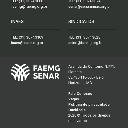
TEL:
(31) 3074.3000
TEL:
(31) 3074.3074
faemg@faemg.org.br
senar@senarminas.org.br
INAES
SINDICATOS
TEL:
(31) 3074.3109
TEL:
(31) 3074.3028
inaes@inaes.org.br
asind@faemg.org.br
Avenida do Contorno, 1.771,
Floresta
CEP 30.110-005 - Belo
Horizonte, MG
Fale Conosco
Vagas
Política de privacidade
Ouvidoria
2026 © Todos os direitos
reservados.