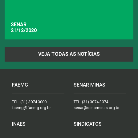
SENAR
21/12/2020
VEJA TODAS AS NOTÍCIAS
FAEMG
SENAR MINAS
TEL:
(31) 3074.3000
TEL:
(31) 3074.3074
faemg@faemg.org.br
senar@senarminas.org.br
INAES
SINDICATOS