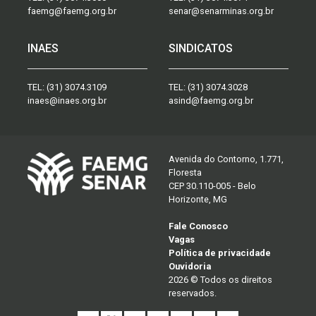
faemg@faemg.org.br
senar@senarminas.org.br
INAES
SINDICATOS
TEL:
(31) 3074.3109
TEL:
(31) 3074.3028
inaes@inaes.org.br
asind@faemg.org.br
Avenida do Contorno, 1.771,
Floresta
CEP 30.110-005 - Belo
Horizonte, MG
Fale Conosco
Vagas
Política de privacidade
Ouvidoria
2026 © Todos os direitos
reservados.