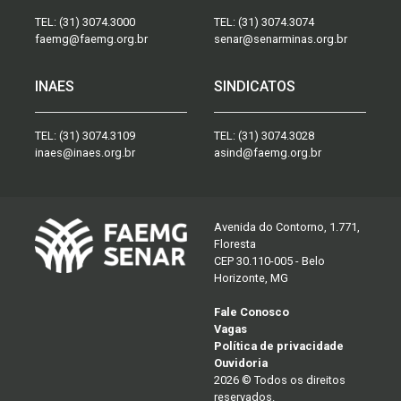
TEL:
(31) 3074.3000
TEL:
(31) 3074.3074
faemg@faemg.org.br
senar@senarminas.org.br
INAES
SINDICATOS
TEL:
(31) 3074.3109
TEL:
(31) 3074.3028
inaes@inaes.org.br
asind@faemg.org.br
Avenida do Contorno, 1.771,
Floresta
CEP 30.110-005 - Belo
Horizonte, MG
Fale Conosco
Vagas
Política de privacidade
Ouvidoria
2026 © Todos os direitos
reservados.