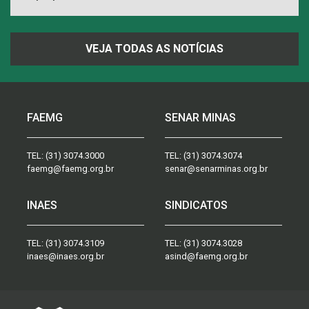
VEJA TODAS AS NOTÍCIAS
FAEMG
SENAR MINAS
TEL:
(31) 3074.3000
TEL:
(31) 3074.3074
faemg@faemg.org.br
senar@senarminas.org.br
INAES
SINDICATOS
TEL:
(31) 3074.3109
TEL:
(31) 3074.3028
inaes@inaes.org.br
asind@faemg.org.br