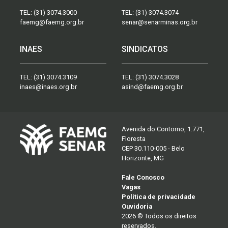
TEL:
(31) 3074.3000
TEL:
(31) 3074.3074
faemg@faemg.org.br
senar@senarminas.org.br
INAES
SINDICATOS
TEL:
(31) 3074.3109
TEL:
(31) 3074.3028
inaes@inaes.org.br
asind@faemg.org.br
Avenida do Contorno, 1.771,
Floresta
CEP 30.110-005 - Belo
Horizonte, MG
Fale Conosco
Vagas
Política de privacidade
Ouvidoria
2026 © Todos os direitos
reservados.