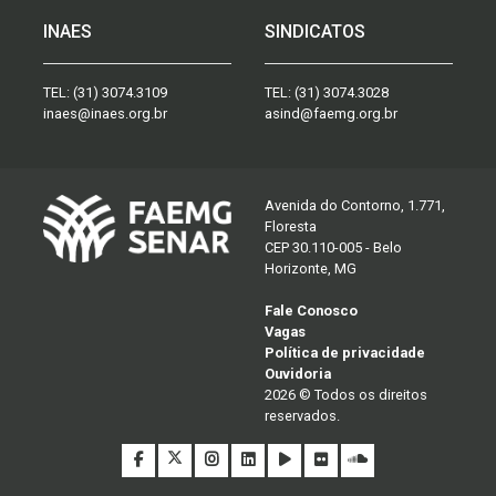
INAES
SINDICATOS
TEL:
(31) 3074.3109
TEL:
(31) 3074.3028
inaes@inaes.org.br
asind@faemg.org.br
Avenida do Contorno, 1.771,
Floresta
CEP 30.110-005 - Belo
Horizonte, MG
Fale Conosco
Vagas
Política de privacidade
Ouvidoria
2026 © Todos os direitos
reservados.