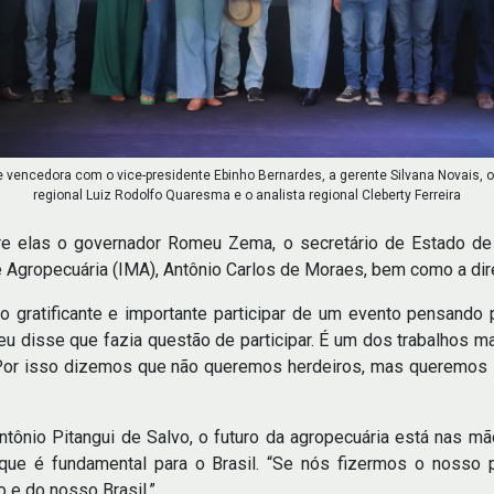
e vencedora com o vice-presidente Ebinho Bernardes, a gerente Silvana Novais, o
regional Luiz Rodolfo Quaresma e o analista regional Cleberty Ferreira
tre elas o governador Romeu Zema, o secretário de Estado de 
de Agropecuária (IMA), Antônio Carlos de Moraes, bem como a di
o gratificante e importante participar de um evento pensando 
u disse que fazia questão de participar. É um dos trabalhos ma
Por isso dizemos que não queremos herdeiros, mas queremos 
tônio Pitangui de Salvo, o futuro da agropecuária está nas m
r que é fundamental para o Brasil. “Se nós fizermos o nosso
 e do nosso Brasil.”