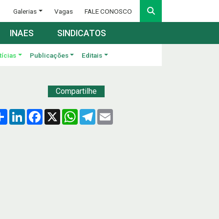
Galerias
Vagas
FALE CONOSCO
INAES
SINDICATOS
tícias
Publicações
Editais
Compartilhe
Compartilhar
LinkedIn
Facebook
X
WhatsApp
Telegram
Email