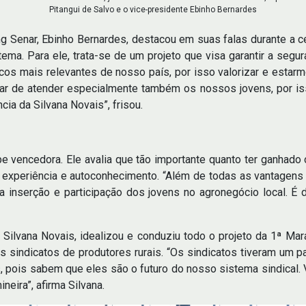
Pitangui de Salvo e o vice-presidente Ebinho Bernardes
 Senar, Ebinho Bernardes, destacou em suas falas durante a cer
tema. Para ele, trata-se de um projeto que visa garantir a segu
s mais relevantes de nosso país, por isso valorizar e estarm
xar de atender especialmente também os nossos jovens, por is
ia da Silvana Novais”, frisou.
vencedora. Ele avalia que tão importante quanto ter ganhado 
e experiência e autoconhecimento. “Além de todas as vantage
nserção e participação dos jovens no agronegócio local. É d
Silvana Novais, idealizou e conduziu todo o projeto da 1ª Ma
sindicatos de produtores rurais. “Os sindicatos tiveram um pa
s, pois sabem que eles são o futuro do nosso sistema sindical
neira”, afirma Silvana.