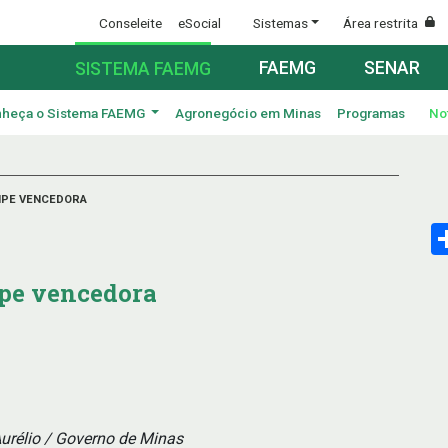
Conseleite
eSocial
Sistemas
Área restrita
FAEMG
SENAR
SISTEMA FAEMG
heça o Sistema FAEMG
Agronegócio em Minas
Programas
No
IPE VENCEDORA
ipe vencedora
urélio / Governo de Minas