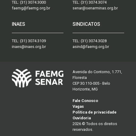
TEL:
(31) 3074.3000
TEL:
(31) 3074.3074
faemg@faemg.org.br
senar@senarminas.org.br
INAES
SINDICATOS
TEL:
(31) 3074.3109
TEL:
(31) 3074.3028
inaes@inaes.org.br
asind@faemg.org.br
Avenida do Contorno, 1.771,
Floresta
CEP 30.110-005 - Belo
Horizonte, MG
Fale Conosco
Vagas
Política de privacidade
Ouvidoria
2026 © Todos os direitos
reservados.