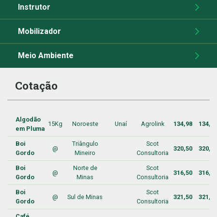
Instrutor
Mobilizador
Meio Ambiente
Cotação
Algodão
15Kg
Noroeste
Unaí
Agrolink
134,98
134,9
em Pluma
Boi
Triângulo
Scot
@
320,50
320,5
Gordo
Mineiro
Consultoria
Boi
Norte de
Scot
@
316,50
316,5
Gordo
Minas
Consultoria
Boi
Scot
@
Sul de Minas
321,50
321,5
Gordo
Consultoria
Café