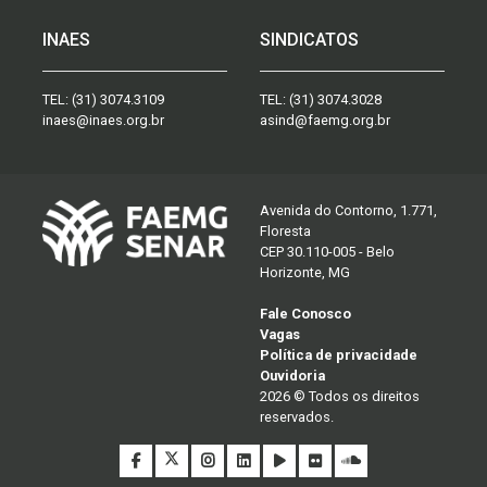
INAES
SINDICATOS
TEL:
(31) 3074.3109
TEL:
(31) 3074.3028
inaes@inaes.org.br
asind@faemg.org.br
Avenida do Contorno, 1.771,
Floresta
CEP 30.110-005 - Belo
Horizonte, MG
Fale Conosco
Vagas
Política de privacidade
Ouvidoria
2026 © Todos os direitos
reservados.