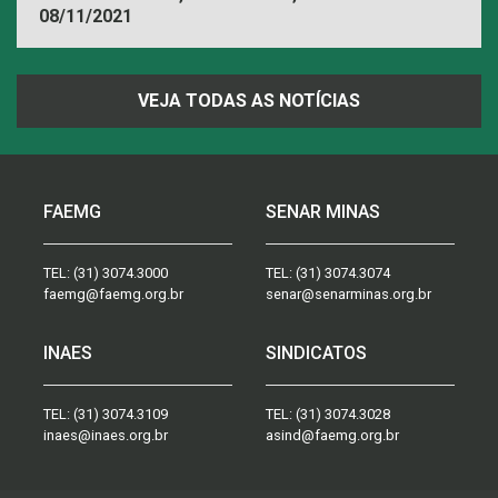
08/11/2021
VEJA TODAS AS NOTÍCIAS
FAEMG
SENAR MINAS
TEL:
(31) 3074.3000
TEL:
(31) 3074.3074
faemg@faemg.org.br
senar@senarminas.org.br
INAES
SINDICATOS
TEL:
(31) 3074.3109
TEL:
(31) 3074.3028
inaes@inaes.org.br
asind@faemg.org.br