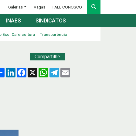
Galerias
Vagas
FALE CONOSCO
INAES
SINDICATOS
o Exc. Cafeicultura
Transparência
Compartilhe
Compartilhar
LinkedIn
Facebook
X
WhatsApp
Telegram
Email