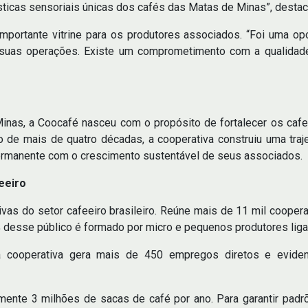
rísticas sensoriais únicas dos cafés das Matas de Minas”, destac
mportante vitrine para os produtores associados. “Foi uma o
 suas operações. Existe um comprometimento com a qualidade
nas, a Coocafé nasceu com o propósito de fortalecer os cafei
 de mais de quatro décadas, a cooperativa construiu uma traj
rmanente com o crescimento sustentável de seus associados.
eeiro
ivas do setor cafeeiro brasileiro. Reúne mais de 11 mil coope
 desse público é formado por micro e pequenos produtores ligado
a cooperativa gera mais de 450 empregos diretos e evide
nte 3 milhões de sacas de café por ano. Para garantir padrõ