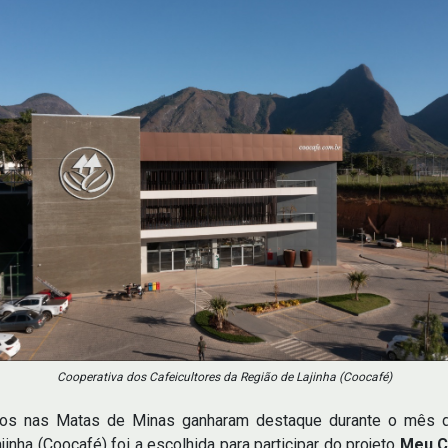
Cooperativa dos Cafeicultores da Região de Lajinha (Coocafé)
idos nas Matas de Minas ganharam destaque durante o mês
inha (Coocafé) foi a escolhida para participar do projeto
Meu C