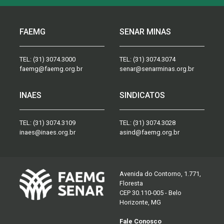
FAEMG
SENAR MINAS
TEL:
(31) 3074.3000
TEL:
(31) 3074.3074
faemg@faemg.org.br
senar@senarminas.org.br
INAES
SINDICATOS
TEL:
(31) 3074.3109
TEL:
(31) 3074.3028
inaes@inaes.org.br
asind@faemg.org.br
Avenida do Contorno, 1.771,
Floresta
CEP 30.110-005 - Belo
Horizonte, MG
Fale Conosco