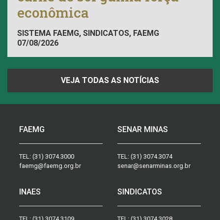
econômica
SISTEMA FAEMG, SINDICATOS, FAEMG
07/08/2026
VEJA TODAS AS NOTÍCIAS
FAEMG
SENAR MINAS
TEL:
(31) 3074.3000
TEL:
(31) 3074.3074
faemg@faemg.org.br
senar@senarminas.org.br
INAES
SINDICATOS
TEL:
(31) 3074.3109
TEL:
(31) 3074.3028