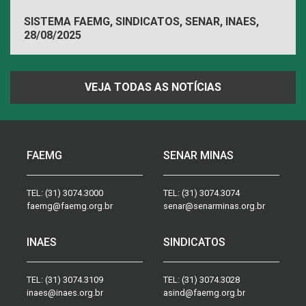
SISTEMA FAEMG, SINDICATOS, SENAR, INAES,
28/08/2025
FAEMG
VEJA TODAS AS NOTÍCIAS
FAEMG
SENAR MINAS
TEL:
(31) 3074.3000
TEL:
(31) 3074.3074
faemg@faemg.org.br
senar@senarminas.org.br
INAES
SINDICATOS
TEL:
(31) 3074.3109
TEL:
(31) 3074.3028
inaes@inaes.org.br
asind@faemg.org.br