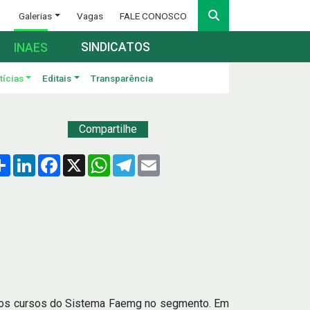
Galerias
Vagas
FALE CONOSCO
SINDICATOS
INAES
tícias
Editais
Transparência
Compartilhe
Compartilhar
LinkedIn
Facebook
X
WhatsApp
Telegram
Email
s os cursos do Sistema Faemg no segmento. Em