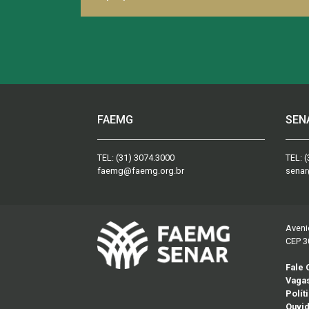
FAEMG
SEN
TEL:
(31) 3074.3000
TEL:
(
faemg@faemg.org.br
senar
Aveni
CEP 3
Fale
Vaga
Polít
Ouvid