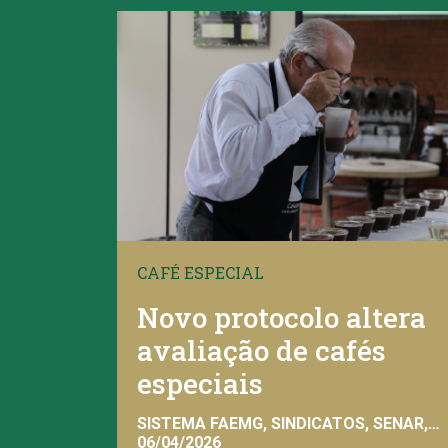
CAFÉ ESPECIAL
Novo protocolo altera
avaliação de cafés
especiais
SISTEMA FAEMG, SINDICATOS, SENAR,
INAES, FAEMG
06/04/2026