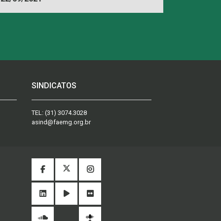
SINDICATOS
TEL:
(31) 3074.3028
asind@faemg.org.br