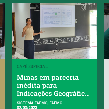
CAFÉ ESPECIAL
Minas em parceria
inédita para
Indicações Geográficas
de Cafés
SISTEMA FAEMG, FAEMG
02/03/2023