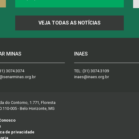
VEJA TODAS AS NOTÍCIAS
AR MINAS
INAES
31) 3074.3074
TEL:
(31) 3074.3109
@senarminas.org.br
inaes@inaes.org.br
da do Contorno, 1.771, Floresta
0.110-005 - Belo Horizonte, MG
 Conosco
s
ica de privacidade
oria