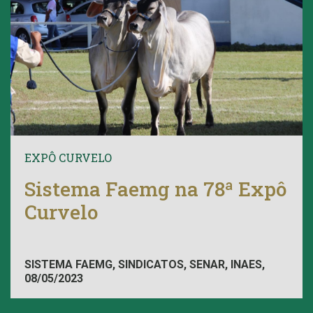
EXPÔ CURVELO
Sistema Faemg na 78ª Expô
Curvelo
SISTEMA FAEMG, SINDICATOS, SENAR, INAES,
08/05/2023
FAEMG