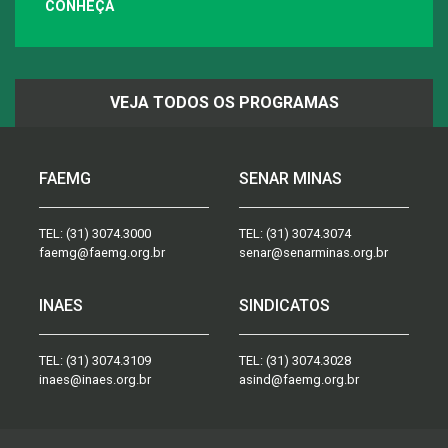
CONHEÇA
VEJA TODOS OS PROGRAMAS
FAEMG
SENAR MINAS
TEL:
(31) 3074.3000
TEL:
(31) 3074.3074
faemg@faemg.org.br
senar@senarminas.org.br
INAES
SINDICATOS
TEL:
(31) 3074.3109
TEL:
(31) 3074.3028
inaes@inaes.org.br
asind@faemg.org.br