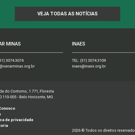
VEJA TODAS AS NOTÍCIAS
AR MINAS
INAES
31) 3074.3074
TEL:
(31) 3074.3109
@senarminas.org.br
inaes@inaes.org.br
da do Contorno, 1.771, Floresta
0.110-005 - Belo Horizonte, MG
 Conosco
s
ica de privacidade
oria
2026 © Todos os direitos reservado