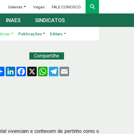
Galerias
Vagas
FALE CONOSCO
INAES
SINDICATOS
tícias
Publicações
Editais
Compartilhe
Compartilhar
LinkedIn
Facebook
X
WhatsApp
Telegram
Email
ental vivenciam e conhecem de pertinho como o