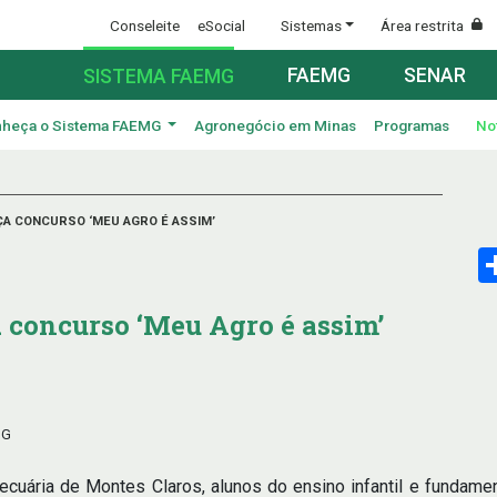
Conseleite
eSocial
Sistemas
Área restrita
FAEMG
SENAR
SISTEMA FAEMG
heça o Sistema FAEMG
Agronegócio em Minas
Programas
No
A CONCURSO ‘MEU AGRO É ASSIM’
 concurso ‘Meu Agro é assim’
MG
cuária de Montes Claros, alunos do ensino infantil e fundam