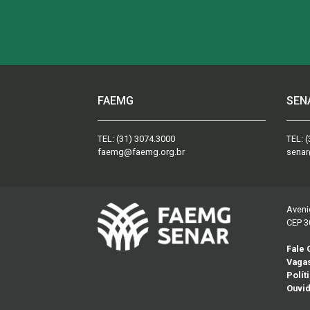
FAEMG
SEN
TEL:
(31) 3074.3000
TEL:
(
faemg@faemg.org.br
senar
Aveni
CEP 3
Fale
Vaga
Polít
Ouvid