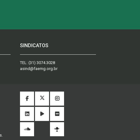
SINDICATOS
TEL:
(31) 3074.3028
asind@faemg.org.br
s.