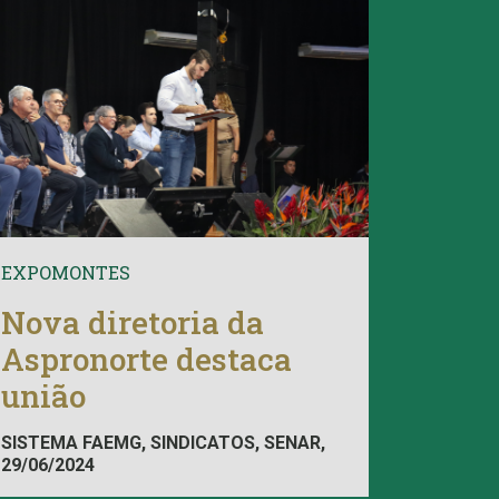
EXPOMONTES
Nova diretoria da
Aspronorte destaca
união
SISTEMA FAEMG, SINDICATOS, SENAR,
29/06/2024
INAES, FAEMG