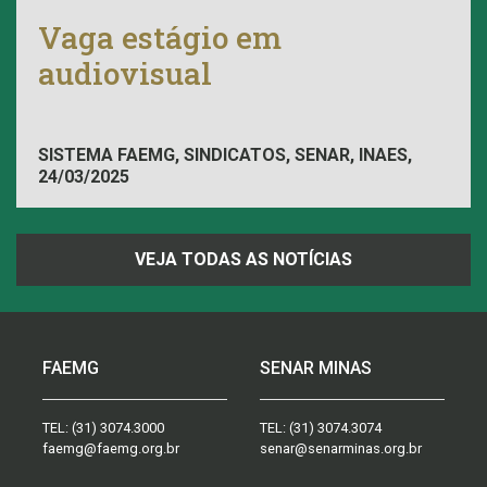
Vaga estágio em
audiovisual
SISTEMA FAEMG, SINDICATOS, SENAR, INAES,
24/03/2025
FAEMG
VEJA TODAS AS NOTÍCIAS
FAEMG
SENAR MINAS
TEL:
(31) 3074.3000
TEL:
(31) 3074.3074
faemg@faemg.org.br
senar@senarminas.org.br