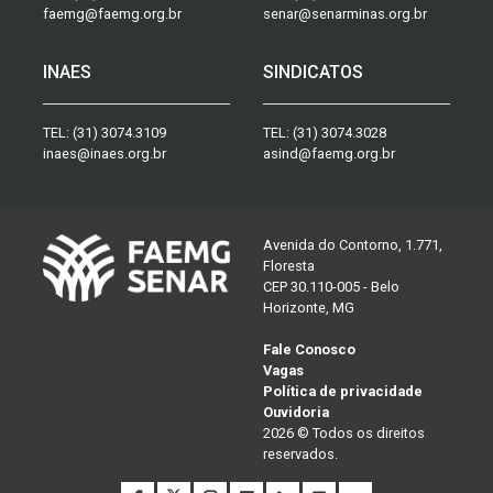
faemg@faemg.org.br
senar@senarminas.org.br
INAES
SINDICATOS
TEL:
(31) 3074.3109
TEL:
(31) 3074.3028
inaes@inaes.org.br
asind@faemg.org.br
Avenida do Contorno, 1.771,
Floresta
CEP 30.110-005 - Belo
Horizonte, MG
Fale Conosco
Vagas
Política de privacidade
Ouvidoria
2026 © Todos os direitos
reservados.