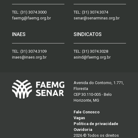
TEL:
(31) 3074.3000
TEL:
(31) 3074.3074
faemg@faemg.org.br
senar@senarminas.org.br
INAES
SINDICATOS
TEL:
(31) 3074.3109
TEL:
(31) 3074.3028
inaes@inaes.org.br
asind@faemg.org.br
Avenida do Contorno, 1.771,
Floresta
CEP 30.110-005 - Belo
Horizonte, MG
Fale Conosco
Vagas
Política de privacidade
Ouvidoria
2026 © Todos os direitos