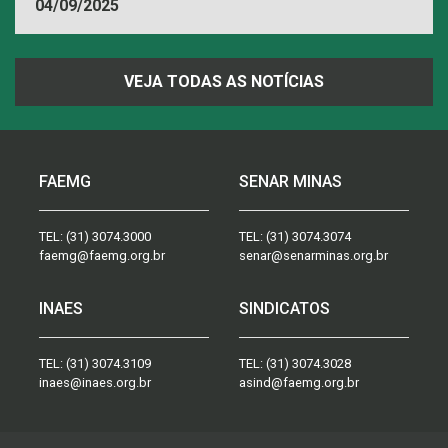
04/09/2025
VEJA TODAS AS NOTÍCIAS
FAEMG
SENAR MINAS
TEL:
(31) 3074.3000
TEL:
(31) 3074.3074
faemg@faemg.org.br
senar@senarminas.org.br
INAES
SINDICATOS
TEL:
(31) 3074.3109
TEL:
(31) 3074.3028
inaes@inaes.org.br
asind@faemg.org.br