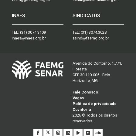
INAES
SINDICATOS
TEL:
(31) 3074.3109
TEL:
(31) 3074.3028
inaes@inaes.org.br
asind@faemg.org.br
Avenida do Contorno, 1.771,
Floresta
CEP 30.110-005 - Belo
Horizonte, MG
Fale Conosco
Vagas
Política de privacidade
Ouvidoria
2026 © Todos os direitos
reservados.