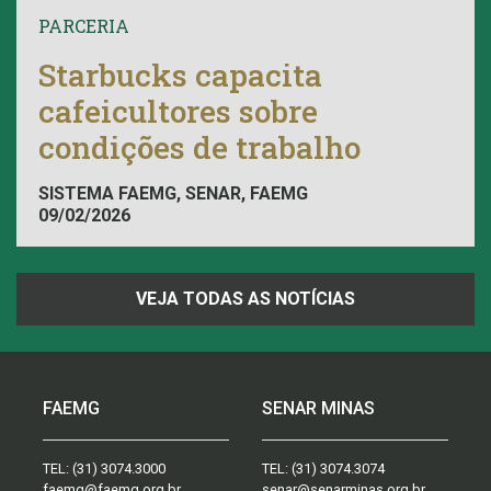
PARCERIA
Starbucks capacita
cafeicultores sobre
condições de trabalho
SISTEMA FAEMG, SENAR, FAEMG
09/02/2026
VEJA TODAS AS NOTÍCIAS
FAEMG
SENAR MINAS
TEL:
(31) 3074.3000
TEL:
(31) 3074.3074
faemg@faemg.org.br
senar@senarminas.org.br