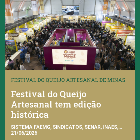
FESTIVAL DO QUEIJO ARTESANAL DE MINAS
Festival do Queijo
Artesanal tem edição
histórica
SISTEMA FAEMG, SINDICATOS, SENAR, INAES,
FAEMG
21/06/2026