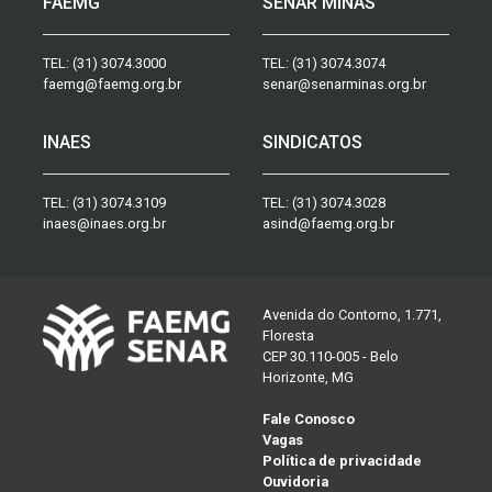
FAEMG
SENAR MINAS
TEL:
(31) 3074.3000
TEL:
(31) 3074.3074
faemg@faemg.org.br
senar@senarminas.org.br
INAES
SINDICATOS
TEL:
(31) 3074.3109
TEL:
(31) 3074.3028
inaes@inaes.org.br
asind@faemg.org.br
Avenida do Contorno, 1.771,
Floresta
CEP 30.110-005 - Belo
Horizonte, MG
Fale Conosco
Vagas
Política de privacidade
Ouvidoria