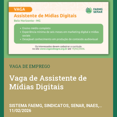
VAGA DE EMPREGO
Vaga de Assistente de
Mídias Digitais
SISTEMA FAEMG, SINDICATOS, SENAR, INAES,
FAEMG
11/02/2026