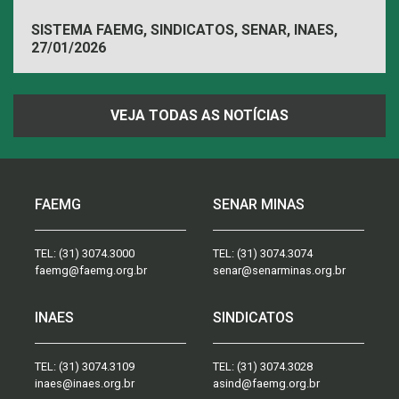
SISTEMA FAEMG, SINDICATOS, SENAR, INAES,
27/01/2026
FAEMG
VEJA TODAS AS NOTÍCIAS
FAEMG
SENAR MINAS
TEL:
(31) 3074.3000
TEL:
(31) 3074.3074
faemg@faemg.org.br
senar@senarminas.org.br
INAES
SINDICATOS
TEL:
(31) 3074.3109
TEL:
(31) 3074.3028
inaes@inaes.org.br
asind@faemg.org.br