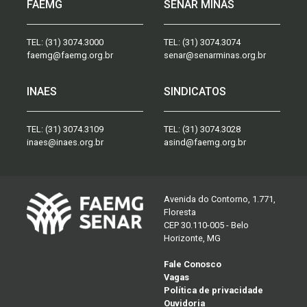
FAEMG
SENAR MINAS
TEL:
(31) 3074.3000
TEL:
(31) 3074.3074
faemg@faemg.org.br
senar@senarminas.org.br
INAES
SINDICATOS
TEL:
(31) 3074.3109
TEL:
(31) 3074.3028
inaes@inaes.org.br
asind@faemg.org.br
Avenida do Contorno, 1.771,
Floresta
CEP 30.110-005 - Belo
Horizonte, MG
Fale Conosco
Vagas
Política de privacidade
Ouvidoria