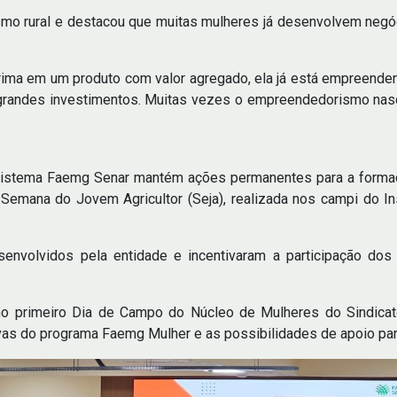
smo rural e destacou que muitas mulheres já desenvolvem negó
rima em um produto com valor agregado, ela já está empreenden
andes investimentos. Muitas vezes o empreendedorismo nasce
 Sistema Faemg Senar mantém ações permanentes para a formaç
 Semana do Jovem Agricultor (Seja), realizada nos campi do I
envolvidos pela entidade e incentivaram a participação dos
 no primeiro Dia de Campo do Núcleo de Mulheres do Sindica
vas do programa Faemg Mulher e as possibilidades de apoio para