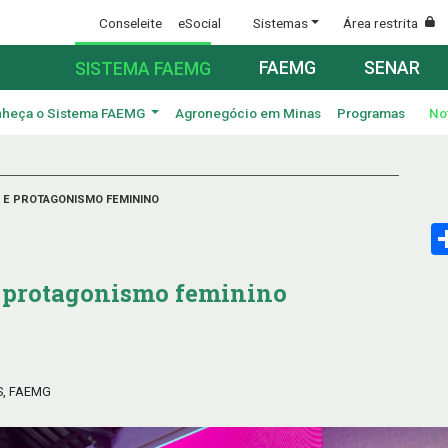
Conseleite
eSocial
Sistemas
Área restrita
FAEMG
SENAR
SISTEMA FAEMG
heça o Sistema FAEMG
Agronegócio em Minas
Programas
No
 E PROTAGONISMO FEMININO
e protagonismo feminino
S, FAEMG