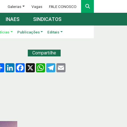
Galerias
Vagas
FALE CONOSCO
INAES
SINDICATOS
tícias
Publicações
Editais
Compartilhe
Compartilhar
LinkedIn
Facebook
X
WhatsApp
Telegram
Email