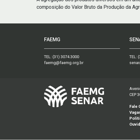
composição do Valor Bruto da Produção da Agro
FAEMG
SEN
TEL:
(31) 3074.3000
TEL:
(
faemg@faemg.org.br
senar
Aveni
CEP 3
Fale
Vaga
Polít
Ouvid