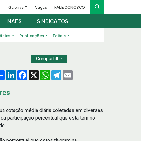
Galerias
Vagas
FALE CONOSCO
INAES
SINDICATOS
tícias
Publicações
Editais
Compartilhe
Compartilhar
LinkedIn
Facebook
X
WhatsApp
Telegram
Email
res
ua cotação média diária coletadas em diversas
a participação percentual que esta tem no
do.
ão percentual que estes tiveram na