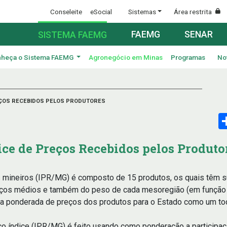
Conseleite
eSocial
Sistemas
Área restrita
FAEMG
SENAR
SISTEMA FAEMG
heça o Sistema FAEMG
Agronegócio em Minas
Programas
No
EÇOS RECEBIDOS PELOS PRODUTORES
ice de Preços Recebidos pelos Produto
s mineiros (IPR/MG) é composto de 15 produtos, os quais têm s
ços médios e também do peso de cada mesoregião (em função d
dia ponderada de preços dos produtos para o Estado como um to
o índice (IPR/MG) é feito usando como ponderação a participaç