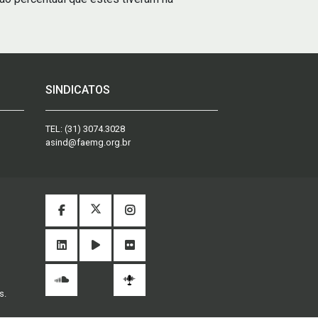
SINDICATOS
TEL:
(31) 3074.3028
asind@faemg.org.br
s.