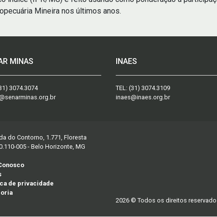
pecuária Mineira nos últimos anos.
AR MINAS
INAES
31) 3074.3074
TEL:
(31) 3074.3109
@senarminas.org.br
inaes@inaes.org.br
da do Contorno, 1.771, Floresta
0.110-005 - Belo Horizonte, MG
 Conosco
s
ica de privacidade
oria
2026 © Todos os direitos reservado