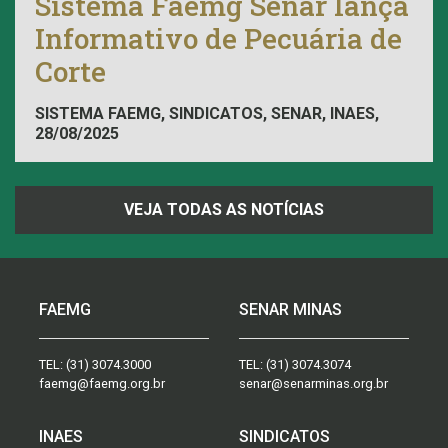
Sistema Faemg Senar lança
Informativo de Pecuária de
Corte
SISTEMA FAEMG, SINDICATOS, SENAR, INAES,
28/08/2025
FAEMG
VEJA TODAS AS NOTÍCIAS
FAEMG
SENAR MINAS
TEL:
(31) 3074.3000
TEL:
(31) 3074.3074
faemg@faemg.org.br
senar@senarminas.org.br
INAES
SINDICATOS