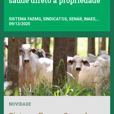
saúde direto à propriedade
SISTEMA FAEMG, SINDICATOS, SENAR, INAES,
FAEMG
09/12/2025
NOVIDADE