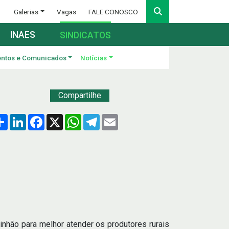
Galerias
Vagas
FALE CONOSCO
INAES
SINDICATOS
ntos e Comunicados
Notícias
Compartilhe
Compartilhar
LinkedIn
Facebook
X
WhatsApp
Telegram
Email
inhão para melhor atender os produtores rurais