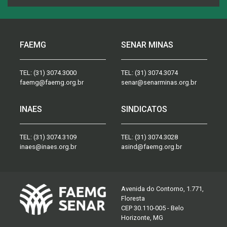
FAEMG
SENAR MINAS
TEL:
(31) 3074.3000
TEL:
(31) 3074.3074
faemg@faemg.org.br
senar@senarminas.org.br
INAES
SINDICATOS
TEL:
(31) 3074.3109
TEL:
(31) 3074.3028
inaes@inaes.org.br
asind@faemg.org.br
Avenida do Contorno, 1.771,
Floresta
CEP 30.110-005 - Belo
Horizonte, MG