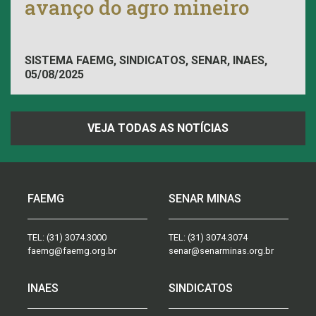
avanço do agro mineiro
SISTEMA FAEMG, SINDICATOS, SENAR, INAES,
05/08/2025
FAEMG
VEJA TODAS AS NOTÍCIAS
FAEMG
SENAR MINAS
TEL:
(31) 3074.3000
TEL:
(31) 3074.3074
faemg@faemg.org.br
senar@senarminas.org.br
INAES
SINDICATOS