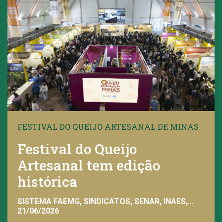
FESTIVAL DO QUEIJO ARTESANAL DE MINAS
Festival do Queijo
Artesanal tem edição
histórica
SISTEMA FAEMG, SINDICATOS, SENAR, INAES,
FAEMG
21/06/2026