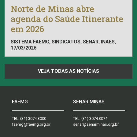
Norte de Minas abre
agenda do Saúde Itinerante
em 2026
SISTEMA FAEMG, SINDICATOS, SENAR, INAES,
17/03/2026
FAEMG
VEJA TODAS AS NOTÍCIAS
FAEMG
SENAR MINAS
TEL:
(31) 3074.3000
TEL:
(31) 3074.3074
faemg@faemg.org.br
senar@senarminas.org.br