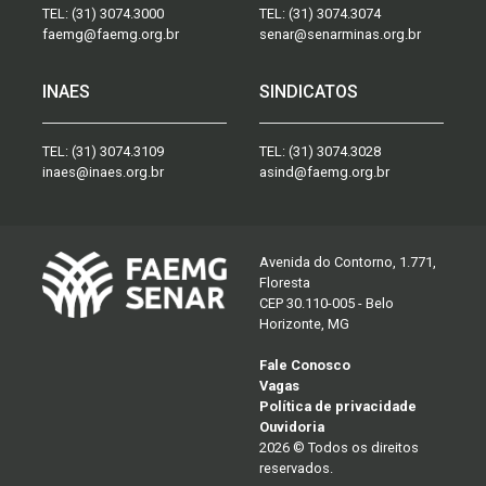
TEL:
(31) 3074.3000
TEL:
(31) 3074.3074
faemg@faemg.org.br
senar@senarminas.org.br
INAES
SINDICATOS
TEL:
(31) 3074.3109
TEL:
(31) 3074.3028
inaes@inaes.org.br
asind@faemg.org.br
Avenida do Contorno, 1.771,
Floresta
CEP 30.110-005 - Belo
Horizonte, MG
Fale Conosco
Vagas
Política de privacidade
Ouvidoria
2026 © Todos os direitos
reservados.