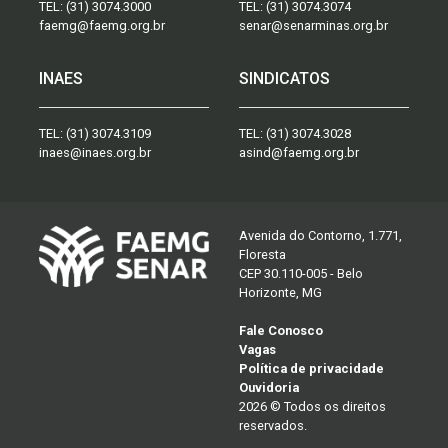
TEL:
(31) 3074.3000
TEL:
(31) 3074.3074
faemg@faemg.org.br
senar@senarminas.org.br
INAES
SINDICATOS
TEL:
(31) 3074.3109
TEL:
(31) 3074.3028
inaes@inaes.org.br
asind@faemg.org.br
Avenida do Contorno, 1.771,
Floresta
CEP 30.110-005 - Belo
Horizonte, MG
Fale Conosco
Vagas
Política de privacidade
Ouvidoria
2026 © Todos os direitos
reservados.