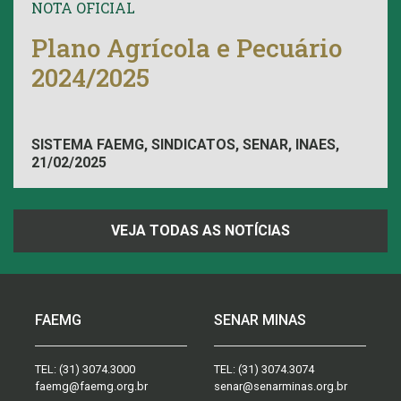
NOTA OFICIAL
Plano Agrícola e Pecuário
2024/2025
SISTEMA FAEMG, SINDICATOS, SENAR, INAES,
21/02/2025
FAEMG
VEJA TODAS AS NOTÍCIAS
FAEMG
SENAR MINAS
TEL:
(31) 3074.3000
TEL:
(31) 3074.3074
faemg@faemg.org.br
senar@senarminas.org.br