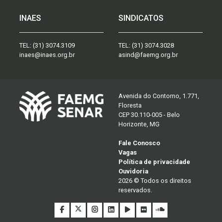
INAES
SINDICATOS
TEL:
(31) 3074.3109
TEL:
(31) 3074.3028
inaes@inaes.org.br
asind@faemg.org.br
Avenida do Contorno, 1.771,
Floresta
CEP 30.110-005 - Belo
Horizonte, MG
Fale Conosco
Vagas
Política de privacidade
Ouvidoria
2026 © Todos os direitos
reservados.