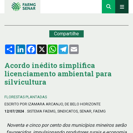
Compartilhe
Compartilhar
LinkedIn
Facebook
X
WhatsApp
Telegram
Email
Acordo inédito simplifica
licenciamento ambiental para
silvicultura
FLORESTAS PLANTADAS
ESCRITO POR IZAMARA ARCANJO, DE BELO HORIZONTE
12/07/2024
. SISTEMA FAEMG, SINDICATOS, SENAR, FAEMG
Noventa e cinco por cento dos municípios mineiros serão
favorecidos, impulsionando produtores rurais e economia