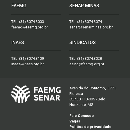
FAEMG
SENAR MINAS
TEL:
(31) 3074.3000
TEL:
(31) 3074.3074
faemg@faemg.org.br
senar@senarminas.org.br
INAES
SINDICATOS
TEL:
(31) 3074.3109
TEL:
(31) 3074.3028
inaes@inaes.org.br
asind@faemg.org.br
Avenida do Contorno, 1.771,
Floresta
CEP 30.110-005 - Belo
Horizonte, MG
Fale Conosco
Vagas
Política de privacidade