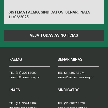
SISTEMA FAEMG, SINDICATOS, SENAR, INAES
11/06/2025
VEJA TODAS AS NOTÍCIAS
FAEMG
SENAR MINAS
TEL:
(31) 3074.3000
TEL:
(31) 3074.3074
faemg@faemg.org.br
senar@senarminas.org.br
INAES
SINDICATOS
TEL:
(31) 3074.3109
TEL:
(31) 3074.3028
inaes@inaes.org.br
asind@faemg.org.br