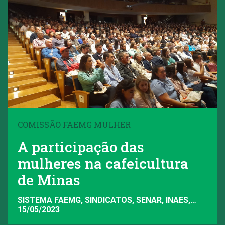
COMISSÃO FAEMG MULHER
A participação das
mulheres na cafeicultura
de Minas
SISTEMA FAEMG, SINDICATOS, SENAR, INAES,
FAEMG
15/05/2023