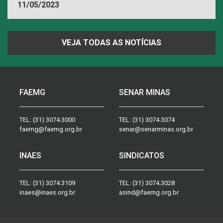
11/05/2023
VEJA TODAS AS NOTÍCIAS
FAEMG
SENAR MINAS
TEL:
(31) 3074.3000
TEL:
(31) 3074.3074
faemg@faemg.org.br
senar@senarminas.org.br
INAES
SINDICATOS
TEL:
(31) 3074.3109
TEL:
(31) 3074.3028
inaes@inaes.org.br
asind@faemg.org.br