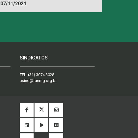
07/11/2024
FAEMG
SINDICATOS
TEL:
(31) 3074.3028
asind@faemg.org.br