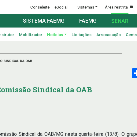
Conseleite
eSocial
Sistemas
Área restrita
SISTEMA FAEMG
FAEMG
SENAR
nstrutor
Mobilizador
Notícias
Licitações
Arrecadação
Centr
O SINDICAL DA OAB
Comissão Sindical da OAB
issão Sindical da OAB/MG nesta quarta-feira (13/8). O grupo