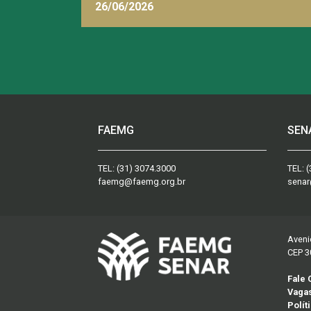
26/06/2026
FAEMG
SEN
TEL:
(31) 3074.3000
TEL:
(
faemg@faemg.org.br
senar
Aveni
CEP 3
Fale
Vaga
Polít