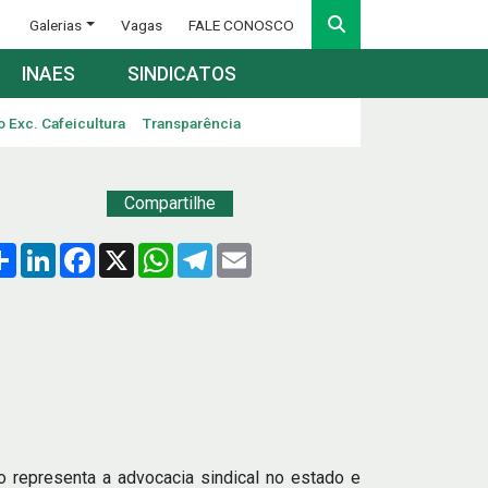
Galerias
Vagas
FALE CONOSCO
INAES
SINDICATOS
o Exc. Cafeicultura
Transparência
Compartilhe
Compartilhar
LinkedIn
Facebook
X
WhatsApp
Telegram
Email
 representa a advocacia sindical no estado e