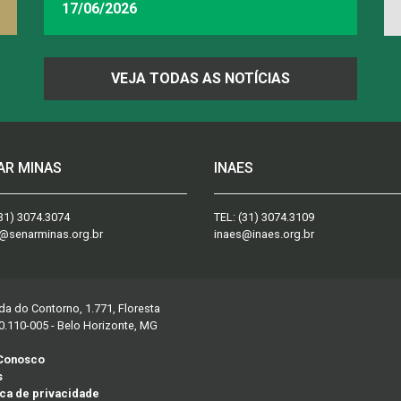
INAES, FAEMG
17/06/2026
VEJA TODAS AS NOTÍCIAS
AR MINAS
INAES
31) 3074.3074
TEL:
(31) 3074.3109
@senarminas.org.br
inaes@inaes.org.br
da do Contorno, 1.771, Floresta
0.110-005 - Belo Horizonte, MG
 Conosco
s
ica de privacidade