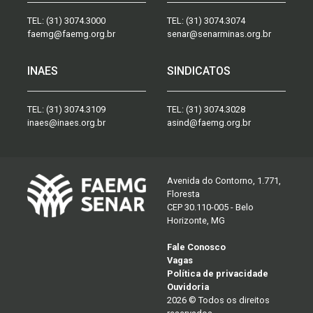
TEL:
(31) 3074.3000
TEL:
(31) 3074.3074
faemg@faemg.org.br
senar@senarminas.org.br
INAES
SINDICATOS
TEL:
(31) 3074.3109
TEL:
(31) 3074.3028
inaes@inaes.org.br
asind@faemg.org.br
Avenida do Contorno, 1.771,
Floresta
CEP 30.110-005 - Belo
Horizonte, MG
Fale Conosco
Vagas
Política de privacidade
Ouvidoria
2026 © Todos os direitos