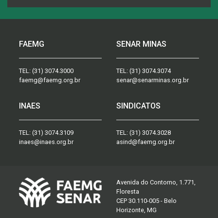
FAEMG
SENAR MINAS
TEL:
(31) 3074.3000
TEL:
(31) 3074.3074
faemg@faemg.org.br
senar@senarminas.org.br
INAES
SINDICATOS
TEL:
(31) 3074.3109
TEL:
(31) 3074.3028
inaes@inaes.org.br
asind@faemg.org.br
Avenida do Contorno, 1.771,
Floresta
CEP 30.110-005 - Belo
Horizonte, MG