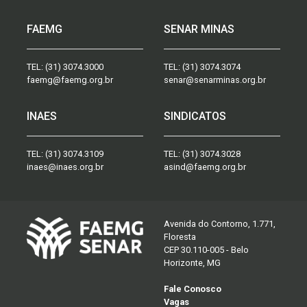
FAEMG
SENAR MINAS
TEL:
(31) 3074.3000
TEL:
(31) 3074.3074
faemg@faemg.org.br
senar@senarminas.org.br
INAES
SINDICATOS
TEL:
(31) 3074.3109
TEL:
(31) 3074.3028
inaes@inaes.org.br
asind@faemg.org.br
Avenida do Contorno, 1.771,
Floresta
CEP 30.110-005 - Belo
Horizonte, MG
Fale Conosco
Vagas