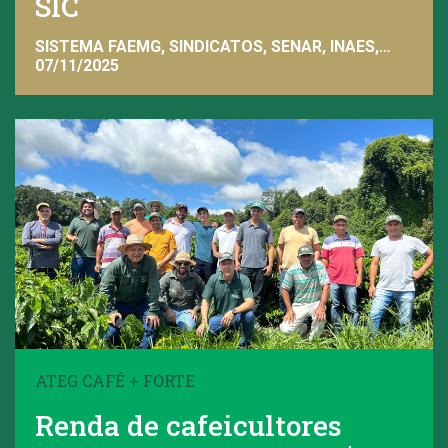
SIC
SISTEMA FAEMG, SINDICATOS, SENAR, INAES,
FAEMG
07/11/2025
ATEG CAFÉ + FORTE
Renda de cafeicultores