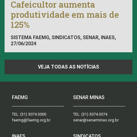
Cafeicultor aumenta
produtividade em mais de
125%
SISTEMA FAEMG, SINDICATOS, SENAR, INAES,
27/06/2024
FAEMG
VEJA TODAS AS NOTÍCIAS
FAEMG
SENAR MINAS
TEL:
(31) 3074.3000
TEL:
(31) 3074.3074
faemg@faemg.org.br
senar@senarminas.org.br
INAES
SINDICATOS