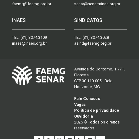
faemg@faemg.org.br
senar@senarminas.org.br
INAES
SINDICATOS
TEL:
(31) 3074.3109
TEL:
(31) 3074.3028
inaes@inaes.org.br
asind@faemg.org.br
Avenida do Contorno, 1.771,
Floresta
CEP 30.110-005 - Belo
Horizonte, MG
Fale Conosco
Vagas
Política de privacidade
Ouvidoria
2026 © Todos os direitos
reservados.